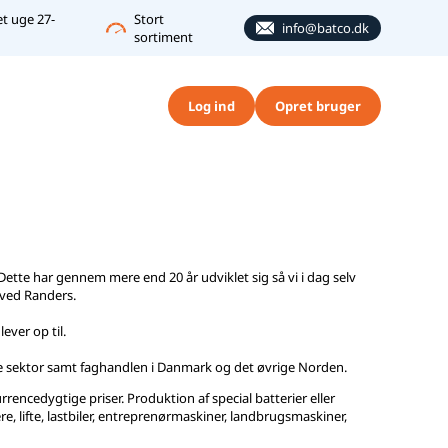
ket uge 27-
Stort
info@batco.dk
sortiment
Log ind
Opret bruger
Dette har gennem mere end 20 år udviklet sig så vi i dag selv
t ved Randers.
ever op til.
ige sektor samt faghandlen i Danmark og det øvrige Norden.
urrencedygtige priser. Produktion af special batterier eller
re, lifte, lastbiler, entreprenørmaskiner, landbrugsmaskiner,