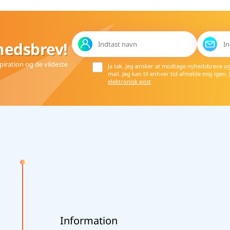
hedsbrev!
iration og de vildeste
Ja tak, jeg ønsker at modtage nyhedsbreve o
mail. Jeg kan til enhver tid afmelde mig igen.
elektronisk post
Information