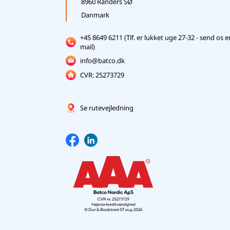
8960 Randers SØ
Danmark
+45 8649 6211 (Tlf. er lukket uge 27-32 - send os e
mail)
info@batco.dk
CVR: 25273729
Se rutevejledning