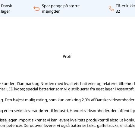
Dansk
Spar penge på større
Tlf. er luk
lager
mængder
32
Profil
e kunder i Danmark og Norden med kvalitets batterier og relateret tilbehør. 
, LED lygter, special batterier som vi distribuerer fra eget lager i Assentof
ng. Den højest mulig rating, som kun omkring 2,0% af Danske virksomheder l
ag er en seriøs leverandører til Industri, Handelsvirksomheder, den offentl
disse, egen import sikrer at vi kan levere kvalitets produkter til absolut konk
ompetencer. Derudover leverer vi også batterier f.eks. gaffeltrucks, el-stable