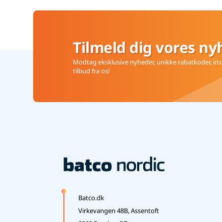
Tilmeld dig vores ny
Modtag eksklusive nyheder, unikke rabatkoder, insp
tilbud fra os!
Batco.dk
Virkevangen 48B, Assentoft