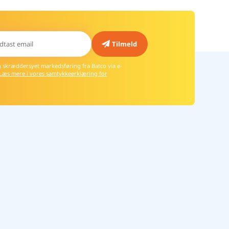
g skræddersyet markedsføring fra Batco via e-
Læs mere i vores samtykkeerklæring for