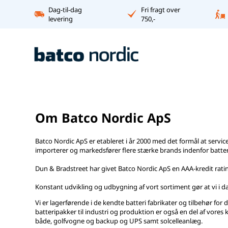
Dag-til-dag
Fri fragt over
levering
750,-
Om Batco Nordic ApS
Batco Nordic ApS er etableret i år 2000 med det formål at servic
importerer og markedsfører flere stærke brands indenfor batterier
Dun & Bradstreet har givet Batco Nordic ApS en AAA-kredit rati
Konstant udvikling og udbygning af vort sortiment gør at vi i d
Vi er lagerførende i de kendte batteri fabrikater og tilbehør for 
batteripakker til industri og produktion er også en del af vores k
både, golfvogne og backup og UPS samt solcelleanlæg.