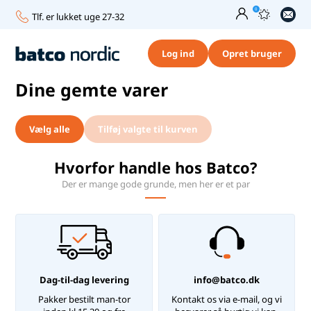
0
Tlf. er lukket uge 27-32
Stort sortiment
Log ind
Opret bruger
Dag-til-dag levering
Dine gemte varer
Fri fragt over 750,-
Vælg alle
Tilføj valgte til kurven
Dansk lager
Spar penge på større mængder
Hvorfor handle hos Batco?
Der er mange gode grunde, men her er et par
Tlf. er lukket uge 27-32
Stort sortiment
Dag-til-dag levering
info@batco.dk
Pakker bestilt man-tor
Kontakt os via e-mail, og vi