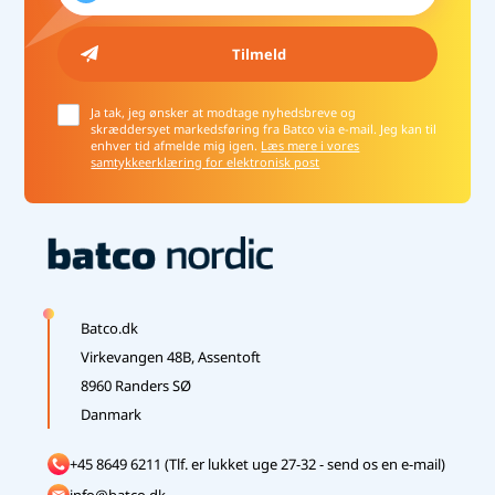
Ja tak, jeg ønsker at modtage nyhedsbreve og
skræddersyet markedsføring fra Batco via e-mail. Jeg kan til
enhver tid afmelde mig igen.
Læs mere i vores
samtykkeerklæring for elektronisk post
Batco.dk
Virkevangen 48B, Assentoft
8960 Randers SØ
Danmark
+45 8649 6211 (Tlf. er lukket uge 27-32 - send os en e-mail)