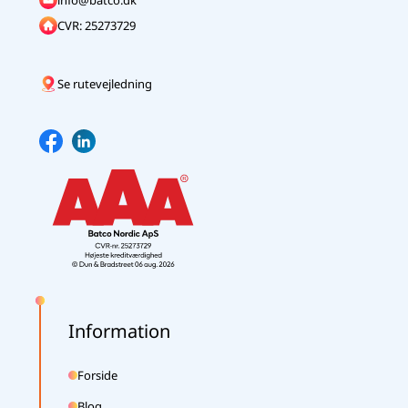
info@batco.dk
CVR: 25273729
Se rutevejledning
Information
Forside
Blog